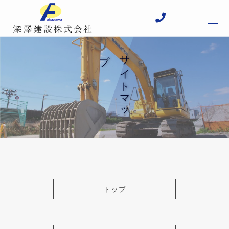
t
o
g
g
l
プ
サ
イ
ト
マ
ッ
e
n
a
v
i
g
a
t
i
o
n
トップ